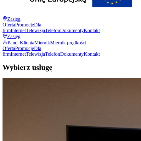
Zasięg
Oferta
Promocje
Dla
firm
Internet
Telewizja
Telefon
Dokumenty
Kontakt
Zasięg
Panel Klienta
Miernik
Miernik prędkości
Oferta
Promocje
Dla
firm
Internet
Telewizja
Telefon
Dokumenty
Kontakt
Wybierz usługę