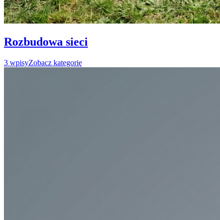
Rozbudowa sieci
3
wpisy
Zobacz kategorię