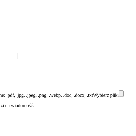
ne:
.pdf, .jpg, .jpeg, .png, .webp, .doc, .docx, .txt
Wybierz pliki
dzi na wiadomość.