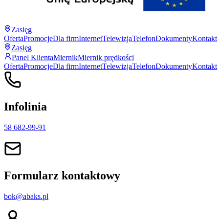
Zasięg
Oferta
Promocje
Dla firm
Internet
Telewizja
Telefon
Dokumenty
Kontakt
Zasięg
Panel Klienta
Miernik
Miernik prędkości
Oferta
Promocje
Dla firm
Internet
Telewizja
Telefon
Dokumenty
Kontakt
Infolinia
58 682-99-91
Formularz kontaktowy
bok@abaks.pl