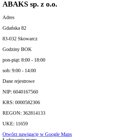
ABAKS sp. z o.o.
Adres
Gdańska 82
83-032 Skowarcz
Godziny BOK
pon-piąt
:
8:00 - 18:00
sob
:
9:00 - 14:00
Dane rejestrowe
NIP:
6⁠0⁠4⁠0⁠1⁠6⁠7⁠5⁠6⁠0
KRS:
0⁠0⁠0⁠0⁠5⁠8⁠2⁠3⁠0⁠6
REGON:
3⁠6⁠2⁠8⁠1⁠4⁠1⁠3⁠3
UKE:
1⁠1⁠6⁠5⁠9
Otwórz nawigację w Google Maps
Ładowanie mapy...