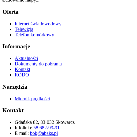
Oferta
Internet światłowodowy
Telewizja
Telefon komórkowy
Informacje
Aktualności
Dokumenty do pobrania
Kontakt
RODO
Narzędzia
Miernik prędkości
Kontakt
Gdańska 82, 83-032 Skowarcz
Infolinia:
58 682-99-91
E-mail:
bok@abaks.pl